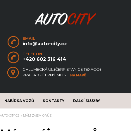
EMAIL
info@auto-city.cz
TELEFON
+420 602 316 414
CHLUMECKÁ UL.(ČERP.STANICE TEXACO)
PRAHA 9 - ČERNÝ MOST
NA MAPĚ
NABÍDKA VOZŮ
KONTAKTY
DALŠÍ SLUŽBY
AUTO-CITY.CZ
MÁM ZÁJEM O VŮZ