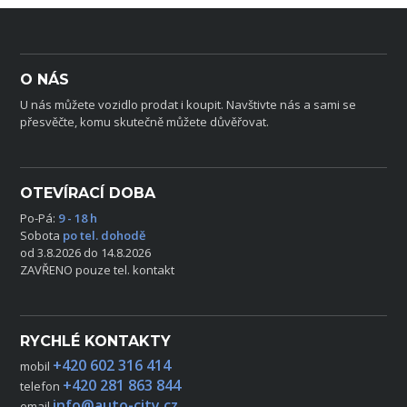
O NÁS
U nás můžete vozidlo prodat i koupit. Navštivte nás a sami se
přesvěčte, komu skutečně můžete důvěřovat.
OTEVÍRACÍ DOBA
Po-Pá:
9 - 18 h
Sobota
po tel. dohodě
od 3.8.2026 do 14.8.2026
ZAVŘENO pouze tel. kontakt
RYCHLÉ KONTAKTY
+420 602 316 414
mobil
+420 281 863 844
telefon
info@auto-city.cz
email